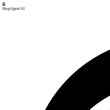
🤖
ShopAgent AI