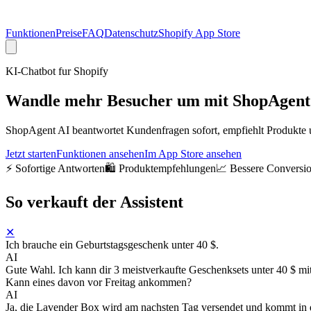
Funktionen
Preise
FAQ
Datenschutz
Shopify App Store
KI-Chatbot fur Shopify
Wandle mehr Besucher um mit
ShopAgent
ShopAgent AI beantwortet Kundenfragen sofort, empfiehlt Produkte u
Jetzt starten
Funktionen ansehen
Im App Store ansehen
⚡ Sofortige Antworten
🛍️ Produktempfehlungen
📈 Bessere Conversi
So verkauft der Assistent
✕
Ich brauche ein Geburtstagsgeschenk unter 40 $.
AI
Gute Wahl. Ich kann dir 3 meistverkaufte Geschenksets unter 40 $ m
Kann eines davon vor Freitag ankommen?
AI
Ja, die Lavender Box wird am nachsten Tag versendet und kommt in 