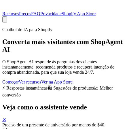
Recursos
Preços
FAQ
Privacidade
Shopify App Store
Chatbot de IA para Shopify
Converta mais visitantes com
ShopAgent
AI
O ShopAgent AI responde às perguntas dos clientes
instantaneamente, recomenda produtos e recupera intenção de
compra abandonada, para que sua loja venda 24/7.
Começar
Ver recursos
Ver na App Store
⚡ Respostas instantâneas
🛍️ Sugestões de produtos
📈 Melhor
conversão
Veja como o assistente vende
✕
Preciso de um presente de aniversário por menos de $40.