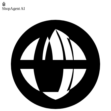
🤖
ShopAgent AI